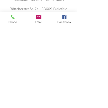
Böttcherstraße 7a | 33609 Bielefeld
Teléfono:
+49 521 - 3993 9999
Phone
Email
Facebook
Fontainestrasse 12 | 30519 Hannover
Teléfono:
+49 511 - 9784 9714
info@3w-con.de
Suscripción al boletín informativo
Aviso legal
Térmi
nos y
condic