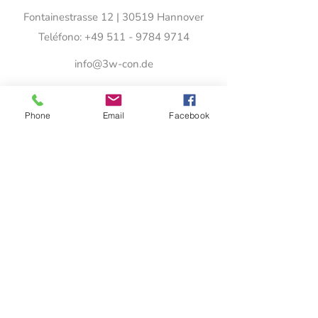
Fontainestrasse 12 | 30519 Hannover
Teléfono:
+49 511 - 9784 9714
info@3w-con.de
Phone
Email
Facebook
Suscripción al boletín informativo
Aviso legal
Térmi
nos y
condic
iones
política de privacidad