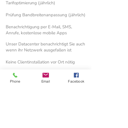
Tarifoptimierung (jährlich)
Prüfung Bandbreitenanpassung (jährlich)
Benachrichtigung per E-Mail, SMS,
Anrufe, kostenlose mobile Apps
Unser Datacenter benachrichtigt Sie auch
wenn ihr Netzwerk ausgefallen ist
Keine Clientinstallation vor Ort nötig
3W Consulting GmbH & Co. KG
Phone
Email
Facebook
Vollbrachtstraße 17 | 99086 Erfurt
Tel.:
+49 361 - 6661 6661
Böttcherstraße 7a | 33609 Bielefeld
Tel.:
+49 521 - 3993 9999